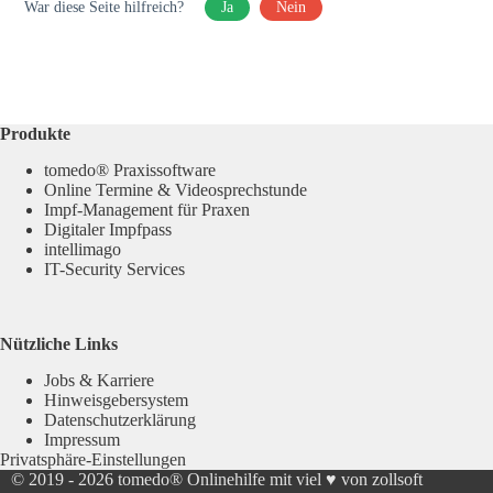
War diese Seite hilfreich?
Ja
Nein
Produkte
tomedo® Praxissoftware
Online Termine & Videosprechstunde
Impf-Management für Praxen
Digitaler Impfpass
intellimago
IT-Security Services
Nützliche Links
Jobs & Karriere
Hinweisgebersystem
Datenschutzerklärung
Impressum
Privatsphäre-Einstellungen
© 2019 - 2026
tomedo® Onlinehilfe
mit viel ♥ von zollsoft