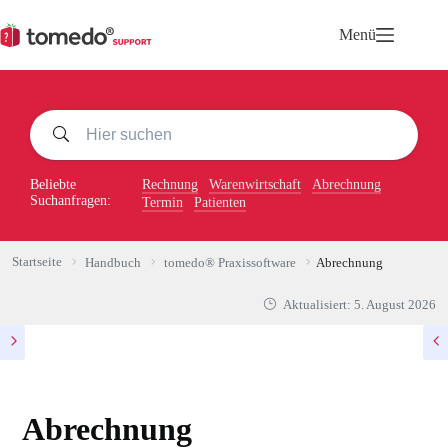
Zum
Inhalt
Menü
springen
Beliebte
Rechnung
Warenwirtschaft
Abrechnung
Suchanfragen:
Termin
Patienten
Startseite
Handbuch
tomedo® Praxissoftware
Abrechnung
Aktualisiert:
5. August 2026
Abrechnung