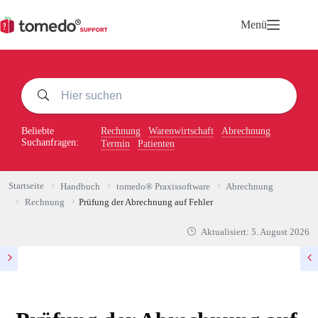
Zum
Inhalt
Menü
springen
Beliebte
Rechnung
Warenwirtschaft
Abrechnung
Suchanfragen:
Termin
Patienten
Startseite
Handbuch
tomedo® Praxissoftware
Abrechnung
Rechnung
Prüfung der Abrechnung auf Fehler
Aktualisiert:
5. August 2026