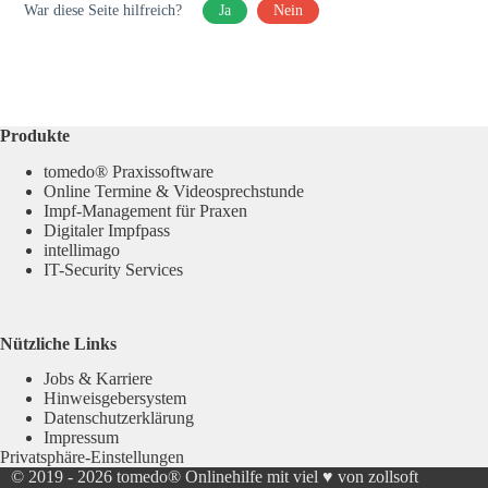
War diese Seite hilfreich?
Ja
Nein
Produkte
tomedo® Praxissoftware
Online Termine & Videosprechstunde
Impf-Management für Praxen
Digitaler Impfpass
intellimago
IT-Security Services
Nützliche Links
Jobs & Karriere
Hinweisgebersystem
Datenschutzerklärung
Impressum
Privatsphäre-Einstellungen
© 2019 - 2026
tomedo® Onlinehilfe
mit viel ♥ von zollsoft