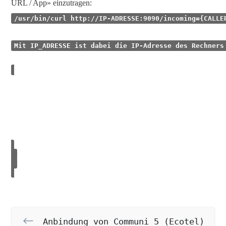
URL / App» einzutragen:
/usr/bin/curl http://IP-ADRESSE:9090/incoming={CALLE
Mit IP_ADRESSE ist dabei die IP-Adresse des Rechners
Bei weiteren Fragen oder Problemen zur Einrichtung de
In tomedo® muss abschließend das Anruf-Panel über da
Da die Telefonanlage derzeit nur eine Aktion erlaubt,
Anbindung von Communi 5 (Ecotel)