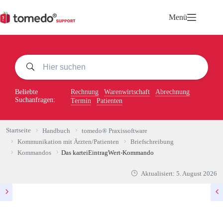
Zum
Inhalt
Menü
springen
Beliebte
Rechnung
Warenwirtschaft
Abrechnung
Suchanfragen:
Termin
Patienten
Startseite
Handbuch
tomedo® Praxissoftware
Kommunikation mit Ärzten/Patienten
Briefschreibung
Kommandos
Das karteiEintragWert-Kommando
Aktualisiert:
5. August 2026