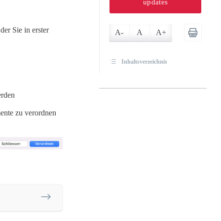
updates
er Sie in erster
A-
A
A+
Inhaltsverzeichnis
erden
ente zu verordnen