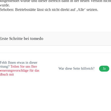
ausgeblendet wurde und dieser Bereich dann in der neuen Version nich
wurde.
Behoben: Betriebsstätte lässt sich nicht direkt auf ‚Alle‘ setzten.
Erste Schritte bei tomedo
Fehlt Ihnen etwas in dieser
eitung?
Teilen Sie uns Ihre
War diese Seite hilfreich?
Ja
esserungsvorschläge für das
dbuch mit