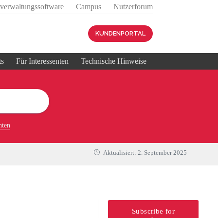
sverwaltungssoftware
Campus
Nutzerforum
KUNDENPORTAL
ts
Für Interessenten
Technische Hinweise
nten
Aktualisiert:
2. September 2025
Subscribe for