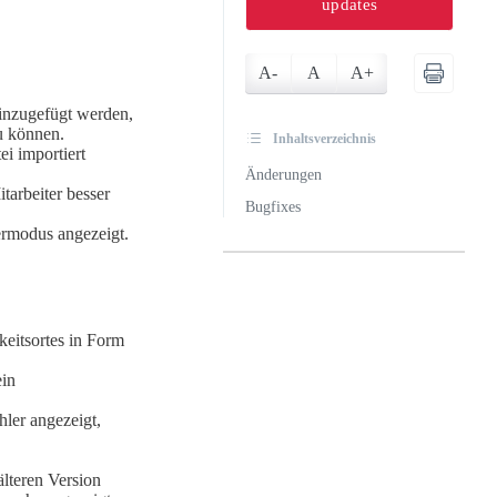
updates
A-
A
A+
inzugefügt werden,
u können.
Inhaltsverzeichnis
ei importiert
Änderungen
tarbeiter besser
Bugfixes
ermodus angezeigt.
keitsortes in Form
ein
ler angezeigt,
älteren Version