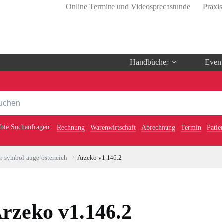
Online Termine und Videosprechstunde
Praxi
Handbücher
Even
ebte Suchanfragen:
Rechnung
Warenwirtschaft
Abrechnung
Termin
Patie
-symbol-auge-österreich
Arzeko v1.146.2
rzeko v1.146.2