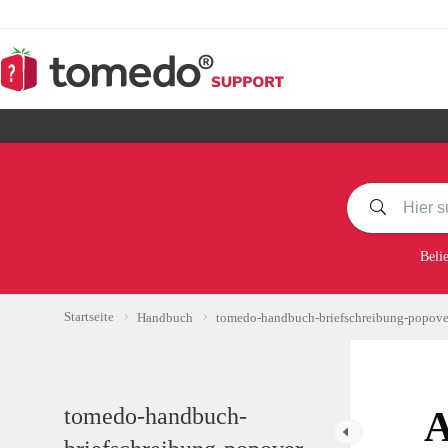
Zum
Inhalt
springen
Beli
Startseite
Handbuch
tomedo-handbuch-briefschreibung-popover
tomedo-handbuch-
A