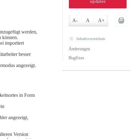
updates
A-
A
A+
inzugefügt werden,
u können.
Inhaltsverzeichnis
ei importiert
Änderungen
tarbeiter besser
Bugfixes
ermodus angezeigt.
keitsortes in Form
ein
ler angezeigt,
älteren Version