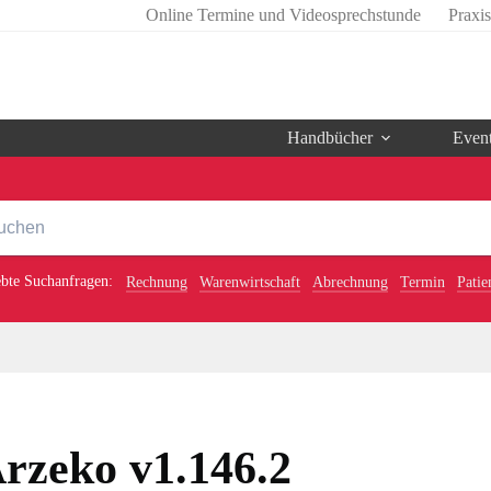
Online Termine und Videosprechstunde
Praxi
Handbücher
Even
ebte Suchanfragen:
Rechnung
Warenwirtschaft
Abrechnung
Termin
Patie
rzeko v1.146.2