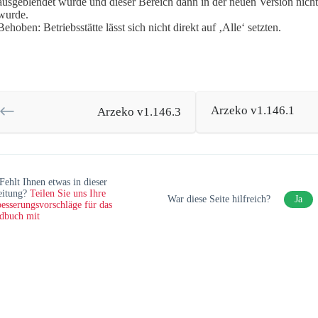
ausgeblendet wurde und dieser Bereich dann in der neuen Version nich
wurde.
Behoben: Betriebsstätte lässt sich nicht direkt auf ‚Alle‘ setzten.
Arzeko v1.146.1
Arzeko v1.146.3
Fehlt Ihnen etwas in dieser
eitung?
Teilen Sie uns Ihre
War diese Seite hilfreich?
Ja
esserungsvorschläge für das
dbuch mit