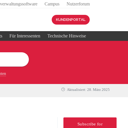
sverwaltungssoftware
Campus
Nutzerforum
KUNDENPORTAL
ts
Für Interessenten
Technische Hinweise
nten
Aktualisiert:
28. März 2025
Subscribe for