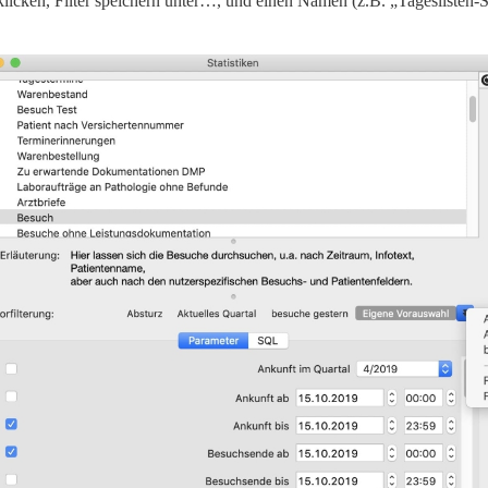
klicken, Filter speichern unter…, und einen Namen (z.B. „Tageslisten-St