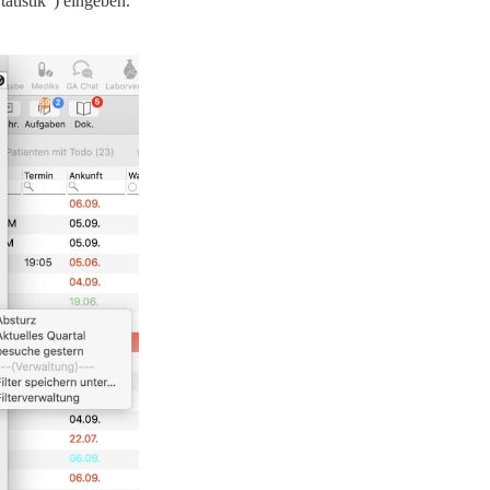
atistik“) eingeben.