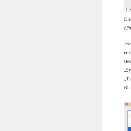
Die
öff
Jet
ers
Bes
„Sy
„Ta
Bil