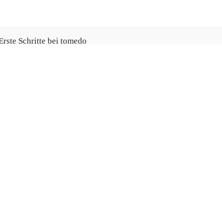
Erste Schritte bei tomedo
Fehlt Ihnen etwas in dieser
eitung?
Teilen Sie uns Ihre
War diese Seite hilfreich?
Ja
esserungsvorschläge für das
dbuch mit
Nützliche Links