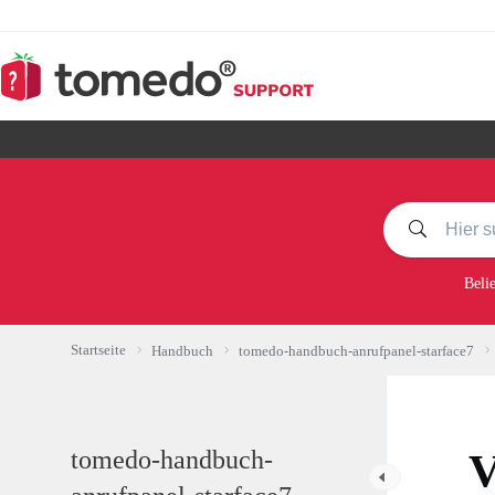
Zum
Inhalt
springen
Beli
Startseite
Handbuch
tomedo-handbuch-anrufpanel-starface7
tomedo-handbuch-
V