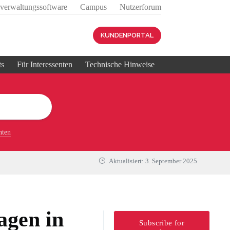
sverwaltungssoftware
Campus
Nutzerforum
KUNDENPORTAL
ts
Für Interessenten
Technische Hinweise
nten
Aktualisiert:
3. September 2025
ragen in
Subscribe for