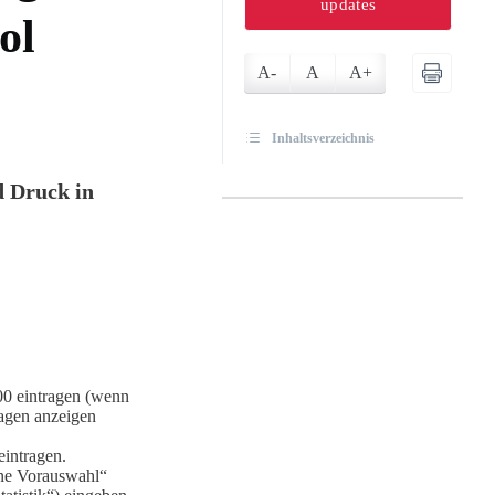
updates
ol
A-
A
A+
Inhaltsverzeichnis
d Druck in
00 eintragen (wenn
agen anzeigen
eintragen.
ene Vorauswahl“