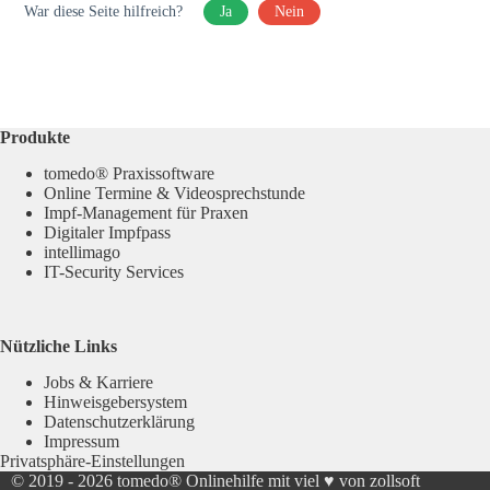
War diese Seite hilfreich?
Ja
Nein
Produkte
tomedo® Praxissoftware
Online Termine & Videosprechstunde
Impf-Management für Praxen
Digitaler Impfpass
intellimago
IT-Security Services
Nützliche Links
Jobs & Karriere
Hinweisgebersystem
Datenschutzerklärung
Impressum
Privatsphäre-Einstellungen
© 2019 - 2026
tomedo® Onlinehilfe
mit viel ♥ von zollsoft