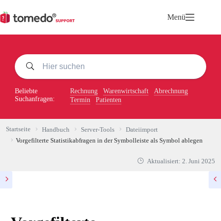
Zum
Inhalt
Menü
springen
Beliebte
Rechnung
Warenwirtschaft
Abrechnung
Suchanfragen:
Termin
Patienten
Startseite
Handbuch
Server-Tools
Dateiimport
Vorgefilterte Statistikabfragen in der Symbolleiste als Symbol ablegen
Aktualisiert:
2. Juni 2025