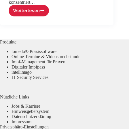
konzentriert…
Weiterlesen
Das
tomedo®
Facelift:
Informationen
zu
Optimierungen
Produkte
der
Benutzeroberfläche
tomedo® Praxissoftware
Online Termine & Videosprechstunde
Impf-Management für Praxen
Digitaler Impfpass
intellimago
IT-Security Services
Nützliche Links
Jobs & Karriere
Hinweisgebersystem
Datenschutzerklärung
Impressum
Privatsphäre-Einstellungen