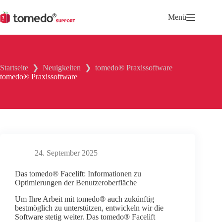
Zum
Inhalt
Menü
springen
Startseite
❯
Neuigkeiten
❯
tomedo® Praxissoftware
tomedo® Praxissoftware
24. September 2025
Das tomedo® Facelift: Informationen zu
Optimierungen der Benutzeroberfläche
Um Ihre Arbeit mit tomedo® auch zukünftig
bestmöglich zu unterstützen, entwickeln wir die
Software stetig weiter. Das tomedo® Facelift